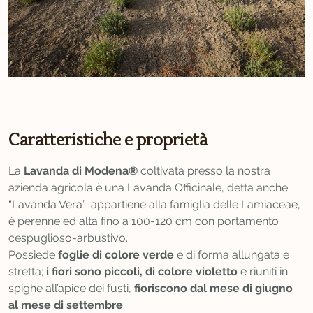
Caratteristiche e proprietà
La
Lavanda di Modena®
coltivata presso la nostra
azienda agricola è una Lavanda Officinale, detta anche
“Lavanda Vera”: appartiene alla famiglia delle Lamiaceae,
è perenne ed alta fino a 100-120 cm con portamento
cespuglioso-arbustivo.
Possiede
foglie di colore verde
e di forma allungata e
stretta;
i fiori sono piccoli, di colore violetto
e riuniti in
spighe all’apice dei fusti,
fioriscono dal mese di giugno
al mese di settembre
.