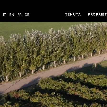
Skip
to
content
TENUTA
PROPRIE
IT
EN
FR
DE