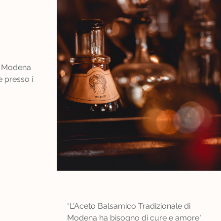
di Modena
 presso i
“L'Aceto Balsamico Tradizionale di
Modena ha bisogno di cure e amore"