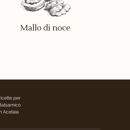
Mallo di noce
icette per
o Balsamico
on Acetaia