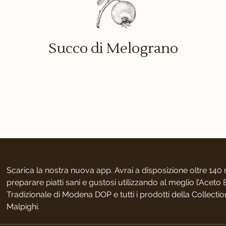
Succo di Melograno
Scarica la nostra nuova app. Avrai a disposizione oltre 140 r
preparare piatti sani e gustosi utilizzando al meglio l’Acet
Tradizionale di Modena DOP e tutti i prodotti della Collecti
Malpighi.