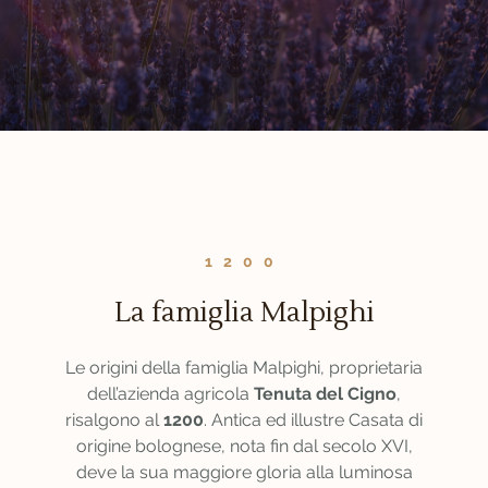
1200
La famiglia Malpighi
Le origini della famiglia Malpighi, proprietaria
dell’azienda agricola
Tenuta del Cigno
,
risalgono al
1200
. Antica ed illustre Casata di
origine bolognese, nota fin dal secolo XVI,
deve la sua maggiore gloria alla luminosa