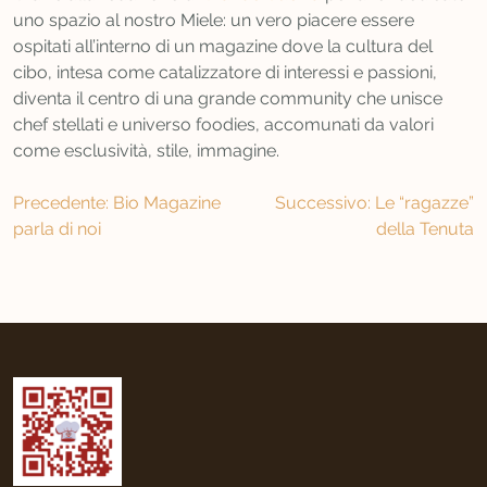
uno spazio al nostro Miele: un vero piacere essere
ospitati all’interno di un magazine dove la cultura del
cibo, intesa come catalizzatore di interessi e passioni,
diventa il centro di una grande community che unisce
chef stellati e universo foodies, accomunati da valori
come esclusività, stile, immagine.
Navigazione
Precedente:
Bio Magazine
Successivo:
Le “ragazze”
parla di noi
della Tenuta
articoli