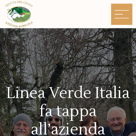
Skip
to
content
Linea Verde Italia
fa tappa
all’azienda