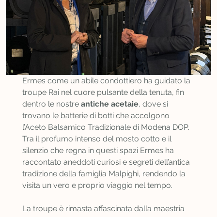
Ermes come un abile condottiero ha guidato la
troupe Rai nel cuore pulsante della tenuta, fin
dentro le nostre
antiche acetaie
, dove si
trovano le batterie di botti che accolgono
l’Aceto Balsamico Tradizionale di Modena DOP.
Tra il profumo intenso del mosto cotto e il
silenzio che regna in questi spazi Ermes ha
raccontato aneddoti curiosi e segreti dell’antica
tradizione della famiglia Malpighi, rendendo la
visita un vero e proprio viaggio nel tempo.
La troupe è rimasta affascinata dalla maestria