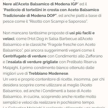
Nere all’Aceto Balsamico di Modena IGP
” ed il
“
Pasticcio di tortellini in crosta con Aceto Balsamico
Tradizionale di Modena DOP”
, ed anche piatti a base di
pesce come il “Risotto con Scampi e Saporoso”.
Non mancano tantissime proposte di
usi più facili e
veloci
, come l’Hot Dog in Salsa Barbecue all’Aceto
Balsamico e le classiche “Fragole fresche con Aceto
Balsamico”, poi ancora suggerimenti vegani come il
Centrifugato di verdure
con Condimento allo Zafferano
e l’i
nsalata di verdure grigliate
con Prelibato Riserva
Malpighi, il primo condimento bianco ottenuto dalle
migliori uve di
Trebbiano Modenese
.
Un vero e proprio contenitore di ricette, insomma, per chi
desidera scoprire come utilizzare al meglio l’Aceto
Balsamico, ed anche i Condimenti a base di Aceto
Balsamico, in cucina, scoprendo anche ricette molto
semplici e veloci da realizzare in pochissimo tempo.