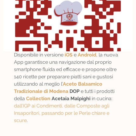
Disponibile in versione
iOS
e
Android
, la nuova
App garantisce una navigazione dal proprio
smartphone fluida ed efficace e propone oltre
140 ricette per preparare piatti sani e gustosi
utilizzando al meglio l’
Aceto Balsamico
Tradizionale di Modena
DOP
e tutti i prodotti
della
C
ollection
Acetaia Malpighi
in cucina:
dall’IGP ai Condimenti, dalle Composte agli
Insaporitori, passando per le Perle chiare e
scure
.