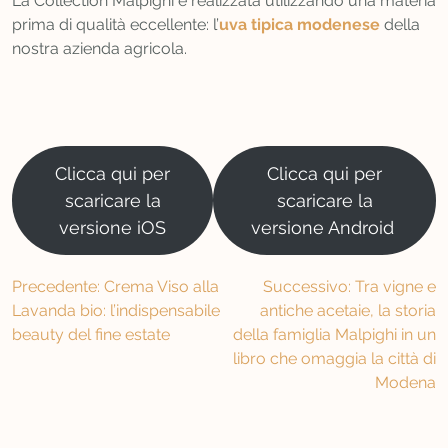
La Collection Malpighi è realizzata utilizzando una materia
prima di qualità eccellente: l’
uva tipica modenese
della
nostra azienda agricola.
Clicca qui per
Clicca qui per
scaricare la
scaricare la
versione iOS
versione Android
Navigazione
Precedente:
Crema Viso alla
Successivo:
Tra vigne e
Lavanda bio: l’indispensabile
antiche acetaie, la storia
articoli
beauty del fine estate
della famiglia Malpighi in un
libro che omaggia la città di
Modena